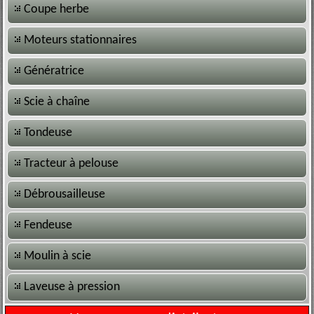
Coupe herbe
Moteurs stationnaires
Génératrice
Scie à chaîne
Tondeuse
Tracteur à pelouse
Débrousailleuse
Fendeuse
Moulin à scie
Laveuse à pression