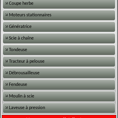
Coupe herbe
Moteurs stationnaires
Génératrice
Scie à chaîne
Tondeuse
Tracteur à pelouse
Débrousailleuse
Fendeuse
Moulin à scie
Laveuse à pression